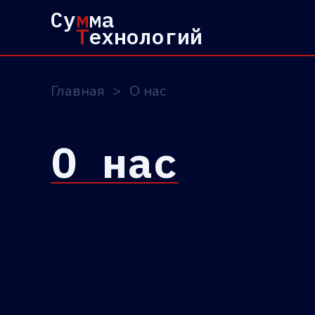
Су
м
ма
Т
ехнологий
Главная
>
О нас
О нас